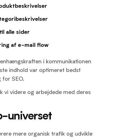
oduktbeskrivelser
tegoribeskrivelser
il alle sider
ing af e-mail flow
mmenhængskraften i kommunikationen
tigste indhold var optimeret bedst
g for SEO.
ik vi videre og arbejdede med deres
o-universet
ere mere organisk trafik og udvikle