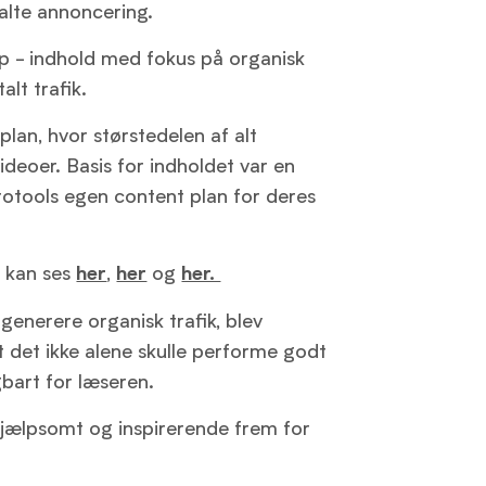
talte annoncering.
op - indhold med fokus på organisk
alt trafik.
lan, hvor størstedelen af alt
deoer. Basis for indholdet var en
otools egen content plan for deres
r kan ses
,
og
her
her
her.
t generere organisk trafik, blev
t det ikke alene skulle performe godt
gbart for læseren.
hjælpsomt og inspirerende frem for