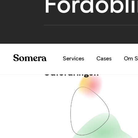
Fordobl
Services
Cases
Om S
Udfordringen