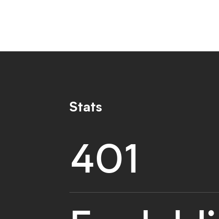
Stats
401