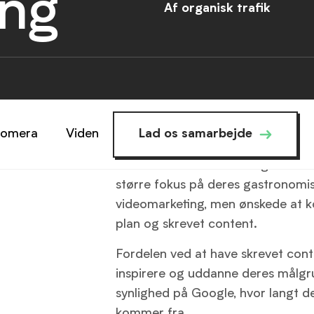
ing
Af organisk trafik
omera
Viden
Lad os samarbejde
Gastrotools henvendte sig i forå
større fokus på deres gastronomis
videomarketing, men ønskede at 
plan og skrevet content.
Fordelen ved at have skrevet conte
inspirere og uddanne deres målgru
synlighed på Google, hvor langt d
kommer fra.