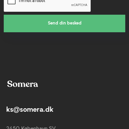
Send din besked
ks@somera.dk
2450 København SV