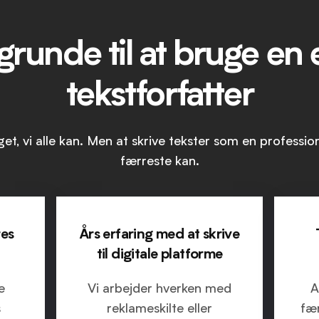
runde til at bruge en 
tekstforfatter
get, vi alle kan. Men at skrive tekster som en professio
færreste kan.
res
Års erfaring med at skrive
til digitale platforme
e
Vi arbejder hverken med
A
s
reklameskilte eller
fær