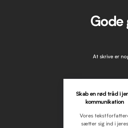
Gode g
At skrive er no
Skab en rød tråd i je
kommunikation
Vores tekstforfatter
sætter sig ind i jere