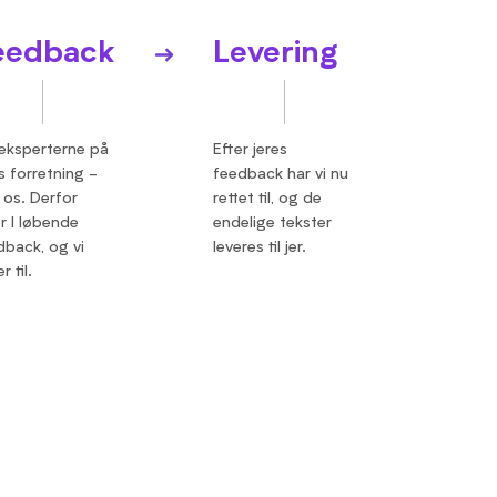
eedback
Levering
 eksperterne på
Efter jeres
s forretning -
feedback har vi nu
 os. Derfor
rettet til, og de
r I løbende
endelige tekster
dback, og vi
leveres til jer.
r til.