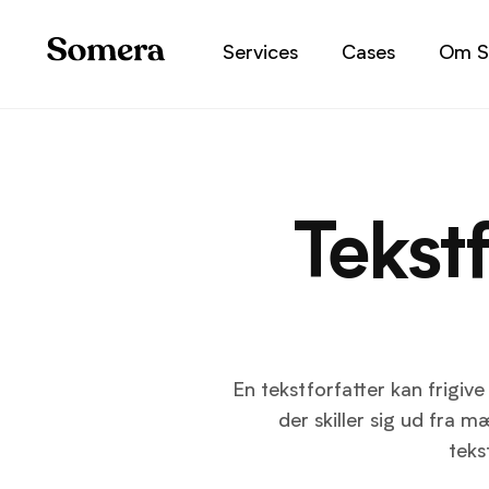
Services
Cases
Om S
Tekst
En tekstforfatter kan frigive
der skiller sig ud fra 
teks