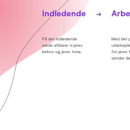
Indledende
Arbe
På det indledende
Med det 
møde afklarer vi jeres
udarbejde
behov og jeres tone.
for jeres 
sender den