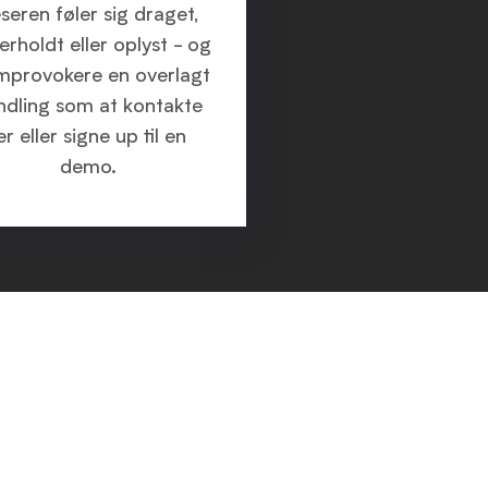
seren føler sig draget,
erholdt eller oplyst - og
mprovokere en overlagt
ndling som at kontakte
er eller signe up til en
demo.