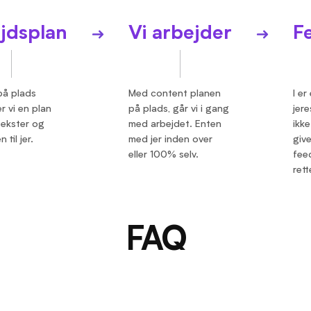
jdsplan
Vi arbejder
F
på plads
Med content planen
I er
r vi en plan
på plads, går vi i gang
jere
tekster og
med arbejdet. Enten
ikke
 til jer.
med jer inden over
give
eller 100% selv.
fee
rette
FAQ